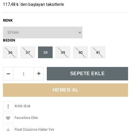
117,48 ₺
'den başlayan taksitlerle
RENK
BEDEN
36
37
38
39
40
41
Kritik Stok
Favorilere Ekle
Fiyat Düşünce Haber Ver