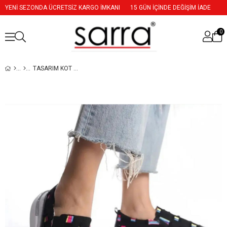
YENİ SEZONDA ÜCRETSİZ KARGO İMKANI
15 GÜN İÇİNDE DEĞİŞİM İADE
0
TASARIM KOT SPOR AYAKKABISI