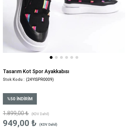
Tasarım Kot Spor Ayakkabısı
(24YISPR0009)
%
50
İNDIRIM
1.899,00 ₺
(KDV Dahil)
949,00 ₺
(KDV Dahil)