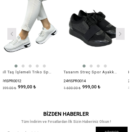
Full Taş İşlemeli Triko Spor Ayakkabısı
Tasarım Streç Spor Ayakkabısı
12
24YISPR0014
24YISPR002
999,00 ₺
999,00 ₺
9
1.600,00 ₺
1.899,00 ₺
BIZDEN HABERLER
Tüm İndirim ve Fırsatlardan İlk Sizin Haberiniz Olsun !