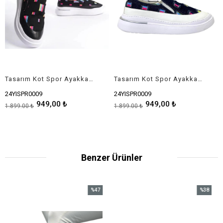
Tasarım Kot Spor Ayakkabısı
Tasarım Kot Spor Ayakkabısı
24YISPR0009
24YISPR0009
949,00 ₺
949,00 ₺
1.899,00 ₺
1.899,00 ₺
Benzer Ürünler
%47
%38
İndirim
İndirim
%47İndirim
%38İndirim