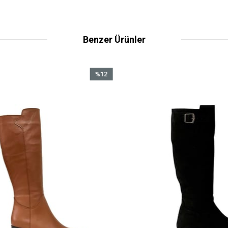
Benzer Ürünler
%12
İndirim
%12İndirim