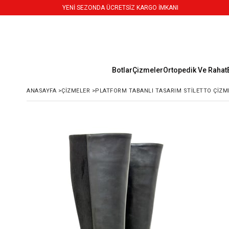
YENİ SEZONDA ÜCRETSİZ KARGO İMKANI
Botlar
Çizmeler
Ortopedik Ve Rahat
ANASAYFA
>
ÇIZMELER
>
PLATFORM TABANLI TASARIM STILETTO ÇIZM