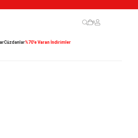
0
ar
Cüzdanlar
%70'e Varan İndirimler