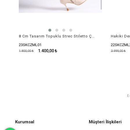
8 Cm Tasarım Topuklu Strec Stiletto Çizme
23SKCZML01
22SKCZML28
1.400,00 ₺
3
1.800,00 ₺
3.999,00 ₺
Kurumsal
Müşteri İlişkileri