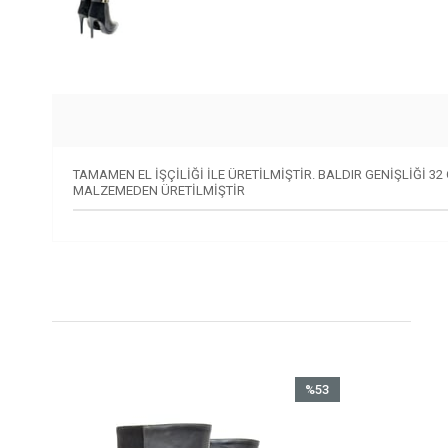
TAMAMEN EL İŞÇİLİĞİ İLE ÜRETİLMİŞTİR. BALDIR GENİŞLİĞİ 3
MALZEMEDEN ÜRETİLMİŞTİR
%53
İndirim
%53İndirim