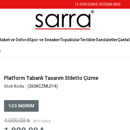
15 GÜN İÇİNDE DEĞİŞİM İADE
Babet ve Oxford
Spor ve Sneaker
Topuklular
Terlikler
Sandaletler
Çantal
E
Platform Tabanlı Tasarım Stiletto Çizme
(26SKCZML014)
%
53
İNDIRIM
4.000,00 ₺
(KDV Dahil)