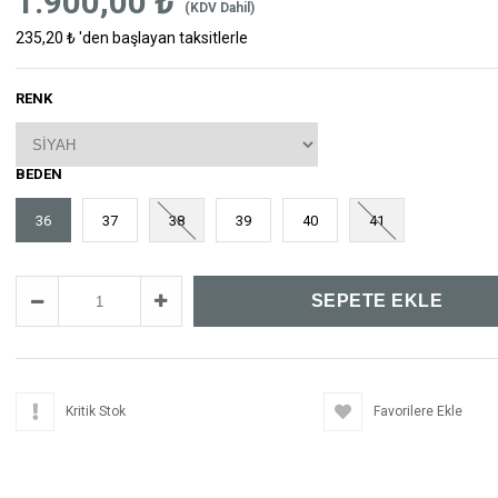
1.900,00 ₺
(KDV Dahil)
235,20 ₺
'den başlayan taksitlerle
RENK
BEDEN
36
37
38
39
40
41
Kritik Stok
Favorilere Ekle