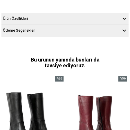
Ürün Özellikleri
Ödeme Seçenekleri
Bu ürünün yanında bunları da
tavsiye ediyoruz.
%56
%56
İndirim
İndirim
%56İndirim
%56İndi