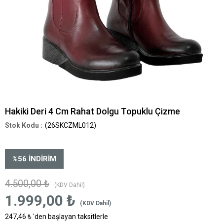
Hakiki Deri 4 Cm Rahat Dolgu Topuklu Çizme
(26SKCZML012)
%
56
İNDIRIM
4.500,00 ₺
(KDV Dahil)
1.999,00 ₺
(KDV Dahil)
247,46 ₺
'den başlayan taksitlerle