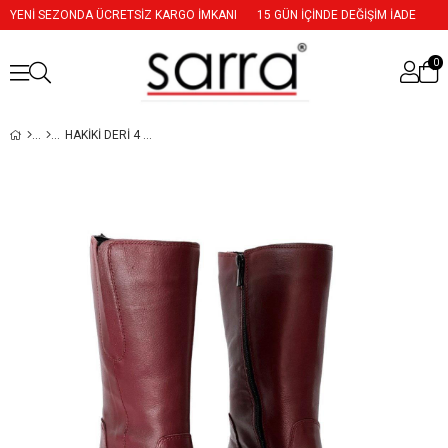
YENİ SEZONDA ÜCRETSİZ KARGO İMKANI
15 GÜN İÇİNDE DEĞİŞİM İADE
0
HAKIKI DERI 4 CM RAHAT DOLGU TOPUKLU ÇIZME