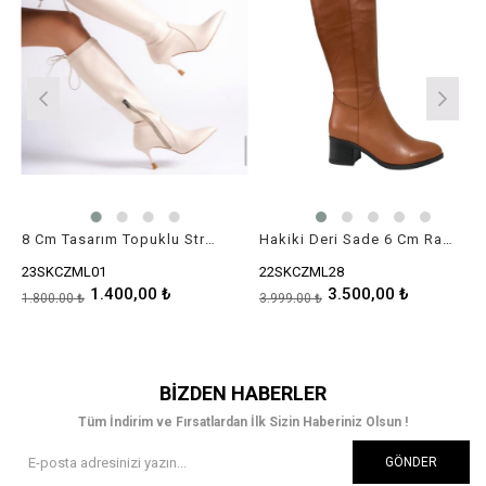
8 Cm Tasarım Topuklu Strec Stiletto Çizme
Hakiki Deri Sade 6 Cm Rahat Topuklu Çizme
SKCZML01
22SKCZML28
22SK
1.400,00 ₺
3.500,00 ₺
00,00 ₺
3.999,00 ₺
3.999
BIZDEN HABERLER
Tüm İndirim ve Fırsatlardan İlk Sizin Haberiniz Olsun !
GÖNDER