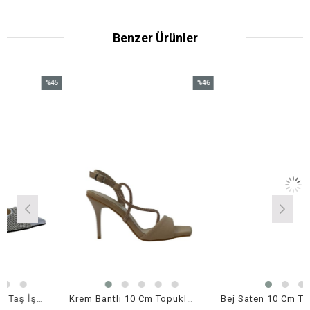
Benzer Ürünler
%45
%46
İndirim
İndirim
%45İndirim
%46İndirim
Gri Büzgülü Gerçek Taş İşlemeli 10 Cm Rahat Topuklu Stiletto
Krem Bantlı 10 Cm Topuklu Rahat Ayakkabı