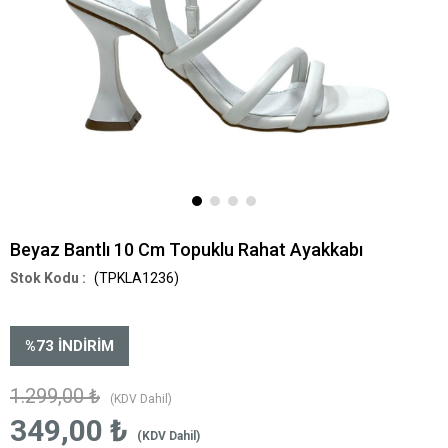
Beyaz Bantlı 10 Cm Topuklu Rahat Ayakkabı
(TPKLA1236)
%
73
İNDIRIM
1.299,00 ₺
(KDV Dahil)
349,00 ₺
(KDV Dahil)