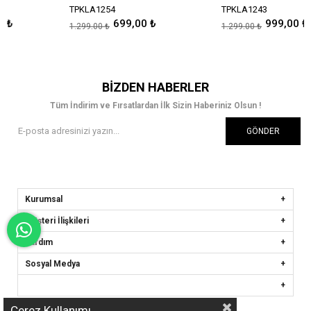
TPKLA1254
TPKLA1243
699,00 ₺
999,00 ₺
1.299,00 ₺
1.299,00 ₺
BIZDEN HABERLER
Tüm İndirim ve Fırsatlardan İlk Sizin Haberiniz Olsun !
GÖNDER
Kurumsal
Müşteri İlişkileri
Yardım
Sosyal Medya
Çerez Kullanımı