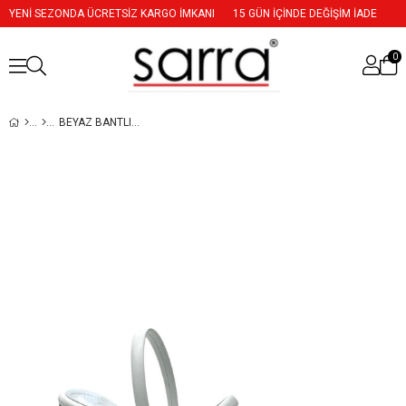
YENİ SEZONDA ÜCRETSİZ KARGO İMKANI
15 GÜN İÇİNDE DEĞİŞİM İADE
0
BEYAZ BANTLI 10 CM TOPUKLU RAHAT AYAKKABI