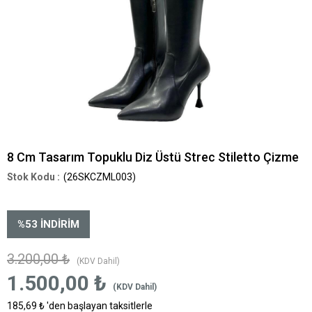
8 Cm Tasarım Topuklu Diz Üstü Strec Stiletto Çizme
(26SKCZML003)
%
53
İNDIRIM
3.200,00 ₺
(KDV Dahil)
1.500,00 ₺
(KDV Dahil)
185,69 ₺
'den başlayan taksitlerle