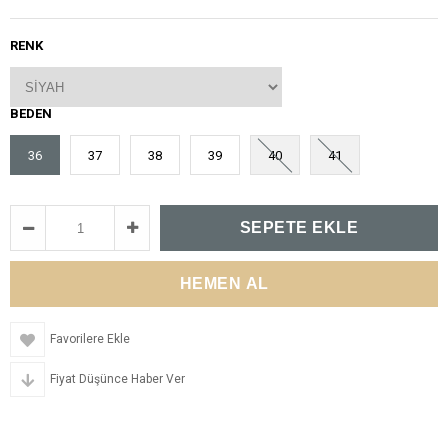
RENK
BEDEN
36
37
38
39
40
41
Favorilere Ekle
Fiyat Düşünce Haber Ver