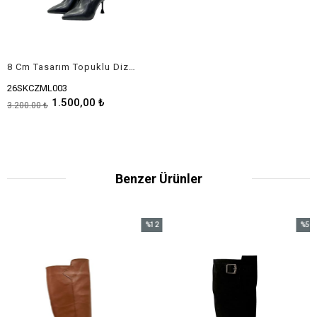
8 Cm Tasarım Topuklu Diz Üstü Strec Stiletto Çizme
26SKCZML003
1.500,00 ₺
3.200,00 ₺
Benzer Ürünler
%12
%50
im
İndirim
İndirim
dirim
%12İndirim
%50İndi