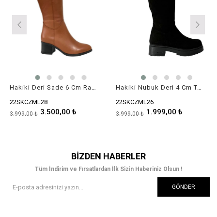
Hakiki Deri Sade 6 Cm Rahat Topuklu Çizme
Hakiki Nubuk Deri 4 Cm Topuklu Sade Çizme
22SKCZML28
22SKCZML26
3.500,00 ₺
1.999,00 ₺
3.999,00 ₺
3.999,00 ₺
BIZDEN HABERLER
Tüm İndirim ve Fırsatlardan İlk Sizin Haberiniz Olsun !
GÖNDER