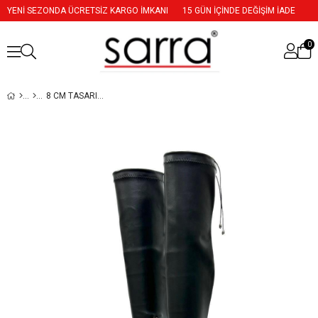
YENİ SEZONDA ÜCRETSİZ KARGO İMKANI
15 GÜN İÇİNDE DEĞİŞİM İADE
0
8 CM TASARIM TOPUKLU DIZ ÜSTÜ STREC STILETTO ÇIZME