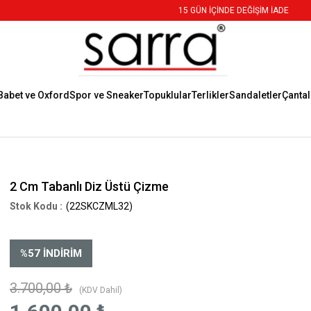
15 GÜN İÇİNDE DEĞİŞİM İADE
Babet ve Oxford
Spor ve Sneaker
Topuklular
Terlikler
Sandaletler
Çantal
2 Cm Tabanlı Diz Üstü Çizme
(22SKCZML32)
%
57
İNDIRIM
3.700,00 ₺
(KDV Dahil)