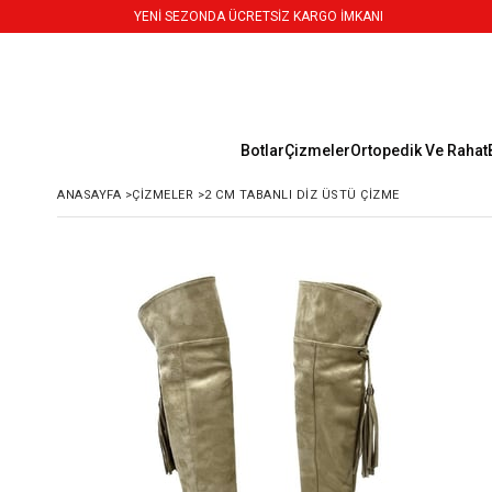
YENİ SEZONDA ÜCRETSİZ KARGO İMKANI
Botlar
Çizmeler
Ortopedik Ve Rahat
ANASAYFA
>
ÇIZMELER
>
2 CM TABANLI DIZ ÜSTÜ ÇIZME