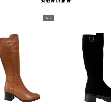
Benzer Ürünler
%12
İndirim
%12İndirim