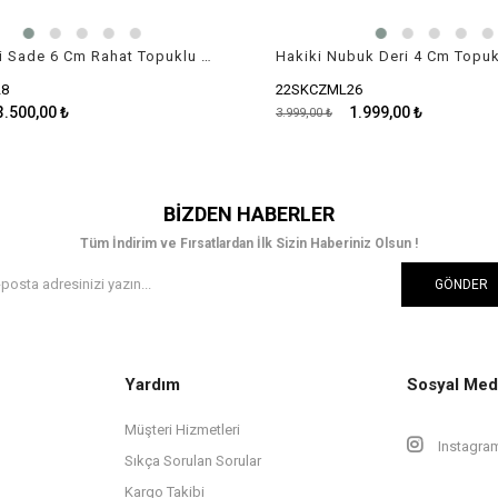
Hakiki Deri Sade 6 Cm Rahat Topuklu Çizme
22SKCZML26
.500,00 ₺
1.999,00 ₺
3.999,00 ₺
BIZDEN HABERLER
Tüm İndirim ve Fırsatlardan İlk Sizin Haberiniz Olsun !
GÖNDER
Yardım
Sosyal Med
Müşteri Hizmetleri
Instagra
Sıkça Sorulan Sorular
Kargo Takibi