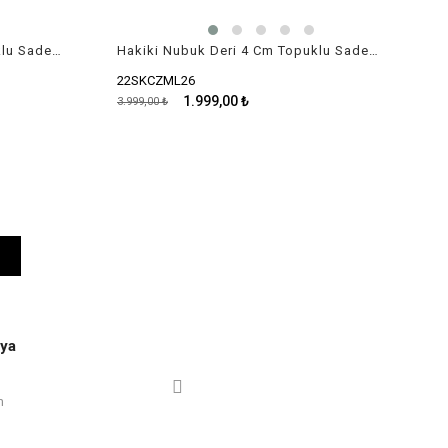
Hakiki Nubuk Deri 4 Cm Topuklu Sade Çizme
Hakiki Nubuk Deri 4 Cm Topuklu Sade Çizme
22SKCZML26
1.999,00 ₺
3.999,00 ₺
ya
m