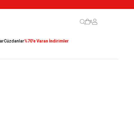
0
ar
Cüzdanlar
%70'e Varan İndirimler