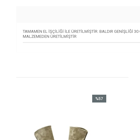
TAMAMEN EL İŞÇİLİĞİ İLE ÜRETİLMİŞTİR. BALDIR GENİŞLİĞİ 3
MALZEMEDEN ÜRETİLMİŞTİR
%57
İndirim
%57İndirim