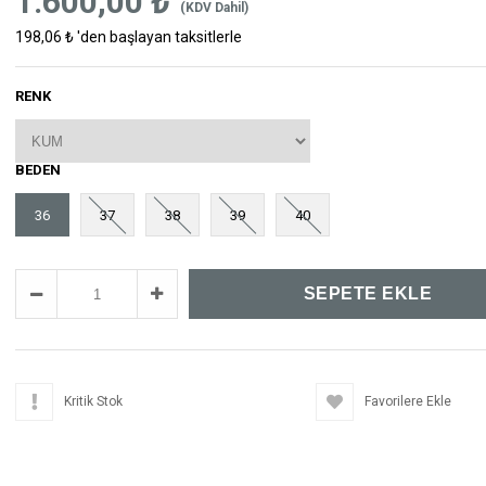
1.600,00 ₺
(KDV Dahil)
198,06 ₺
'den başlayan taksitlerle
RENK
BEDEN
36
37
38
39
40
Kritik Stok
Favorilere Ekle