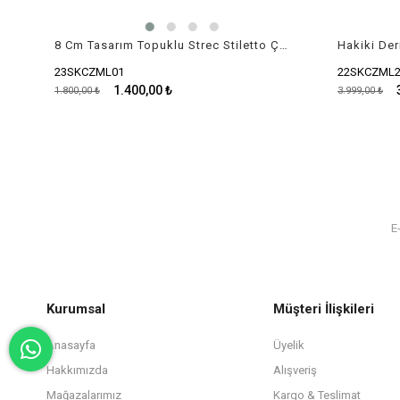
8 Cm Tasarım Topuklu Strec Stiletto Çizme
23SKCZML01
22SKCZML28
1.400,00 ₺
3
1.800,00 ₺
3.999,00 ₺
Kurumsal
Müşteri İlişkileri
Anasayfa
Üyelik
Hakkımızda
Alışveriş
Mağazalarımız
Kargo & Teslimat